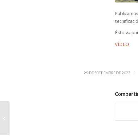
Publicamo
tecnificació
Ésto va po
VÍDEO
/
29 DE SEPTIEMBRE DE 2022
Comparti
1er. Campeonato
Social 3D – Bullas