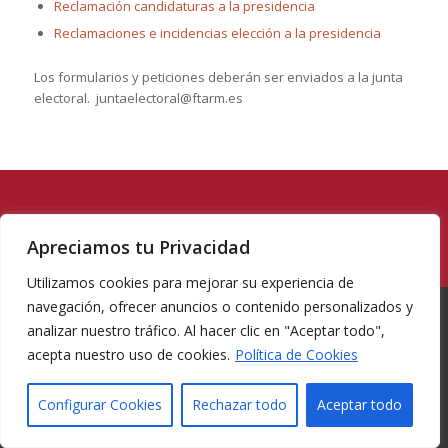
Reclamación candidaturas a la presidencia
Reclamaciones e incidencias elección a la presidencia
Los formularios y peticiones deberán ser enviados a la junta
electoral. juntaelectoral@ftarm.es
Apreciamos tu Privacidad
Utilizamos cookies para mejorar su experiencia de
navegación, ofrecer anuncios o contenido personalizados y
analizar nuestro tráfico. Al hacer clic en "Aceptar todo",
acepta nuestro uso de cookies.
Política de Cookies
© Copyright -
Federacion de tiro con arco Region de Murcia
-
Enfold
WordPress Theme by Kriesi
Configurar Cookies
Rechazar todo
Aceptar todo
INICIO
LA FEDERACIÓN
PROYECTOS
COMUNICACIONES
COMPETICIONES
REGLAMENTACIÓN
CONTACTO