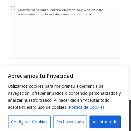
Guarda mi nombre, correo electrónico y web en este
navegador para la próxima vez que comente.
Apreciamos tu Privacidad
Utilizamos cookies para mejorar su experiencia de
navegación, ofrecer anuncios o contenido personalizados y
analizar nuestro tráfico. Al hacer clic en "Aceptar todo",
acepta nuestro uso de cookies.
Política de Cookies
© Copyright -
Federacion de tiro con arco Region de Murcia
-
Enfold
WordPress Theme by Kriesi
Configurar Cookies
Rechazar todo
Aceptar todo
INICIO
LA FEDERACIÓN
PROYECTOS
COMUNICACIONES
COMPETICIONES
REGLAMENTACIÓN
CONTACTO