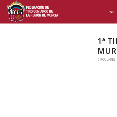
INIC
1ª T
MURC
CIRCULARES