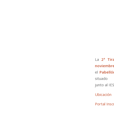
La
2ª Tir
noviembre
el
Pabelló
situado
junto al IE
Ubicación
Portal Insc