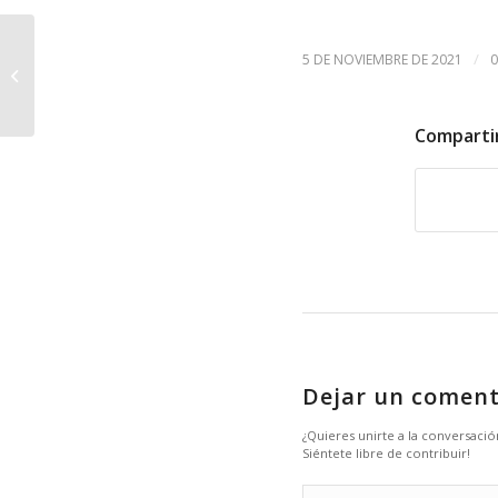
Campeonato
/
5 DE NOVIEMBRE DE 2021
Territorial de Aire Libre
2020/2021 – Club
Arcolorca
Comparti
Dejar un coment
¿Quieres unirte a la conversació
Siéntete libre de contribuir!