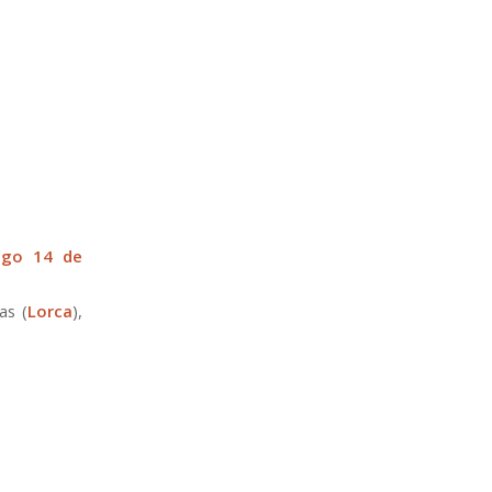
ngo 14 de
as (
Lorca
),