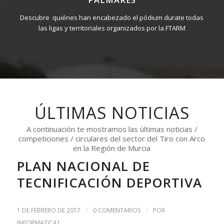
PALMARÉS
Descubre quiénes han encabezado el pódium durate todas
las ligas y territoriales organizados por la FTARM
ÚLTIMAS NOTICIAS
A continuación te mostramos las últimas noticias /
competiciones / circulares del sector del Tiro con Arco
en la Región de Murcia
PLAN NACIONAL DE
TECNIFICACIÓN DEPORTIVA
/
/
1 DE FEBRERO DE 2017
0 COMENTARIOS
POR
INFORMATICA1