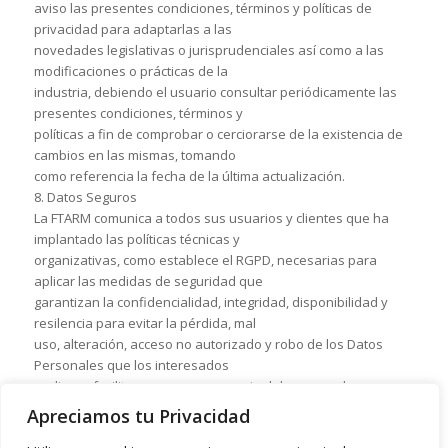
aviso las presentes condiciones, términos y políticas de
privacidad para adaptarlas a las
novedades legislativas o jurisprudenciales así como a las
modificaciones o prácticas de la
industria, debiendo el usuario consultar periódicamente las
presentes condiciones, términos y
políticas a fin de comprobar o cerciorarse de la existencia de
cambios en las mismas, tomando
como referencia la fecha de la última actualización.
8. Datos Seguros
La FTARM comunica a todos sus usuarios y clientes que ha
implantado las políticas técnicas y
organizativas, como establece el RGPD, necesarias para
aplicar las medidas de seguridad que
garantizan la confidencialidad, integridad, disponibilidad y
resilencia para evitar la pérdida, mal
uso, alteración, acceso no autorizado y robo de los Datos
Personales que los interesados
pudieran facilitar como consecuencia del acceso a las
diferentes secciones del Sitio Web
Apreciamos tu Privacidad
www.ftarm.es