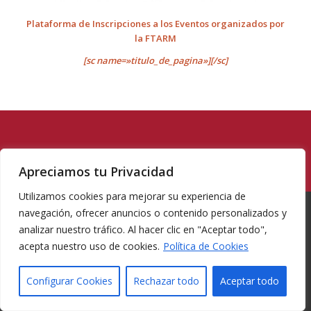
Plataforma de Inscripciones a los Eventos organizados por
la FTARM
[sc name=»titulo_de_pagina»][/sc]
Apreciamos tu Privacidad
Utilizamos cookies para mejorar su experiencia de
navegación, ofrecer anuncios o contenido personalizados y
analizar nuestro tráfico. Al hacer clic en "Aceptar todo",
acepta nuestro uso de cookies.
Política de Cookies
© Copyright -
Federacion de tiro con arco Region de Murcia
-
Enfold
WordPress Theme by Kriesi
Configurar Cookies
Rechazar todo
Aceptar todo
INICIO
LA FEDERACIÓN
PROYECTOS
COMUNICACIONES
COMPETICIONES
REGLAMENTACIÓN
CONTACTO