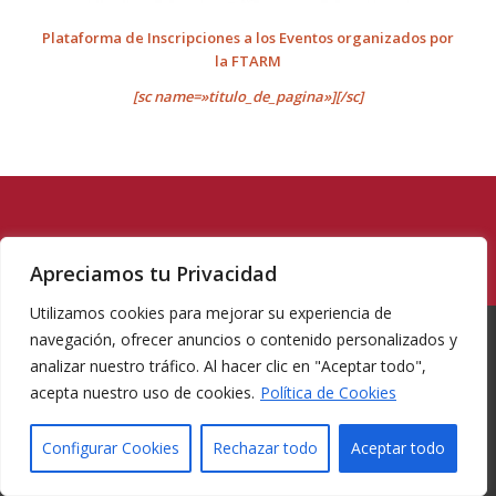
Plataforma de Inscripciones a los Eventos organizados por
la FTARM
[sc name=»titulo_de_pagina»][/sc]
Apreciamos tu Privacidad
Utilizamos cookies para mejorar su experiencia de
navegación, ofrecer anuncios o contenido personalizados y
analizar nuestro tráfico. Al hacer clic en "Aceptar todo",
acepta nuestro uso de cookies.
Política de Cookies
© Copyright -
Federacion de tiro con arco Region de Murcia
-
Enfold
WordPress Theme by Kriesi
Configurar Cookies
Rechazar todo
Aceptar todo
INICIO
LA FEDERACIÓN
PROYECTOS
COMUNICACIONES
COMPETICIONES
REGLAMENTACIÓN
CONTACTO