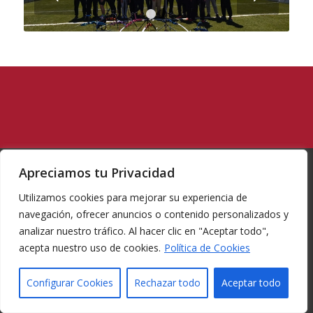
1
2
Apreciamos tu Privacidad
Utilizamos cookies para mejorar su experiencia de
navegación, ofrecer anuncios o contenido personalizados y
analizar nuestro tráfico. Al hacer clic en "Aceptar todo",
acepta nuestro uso de cookies.
Política de Cookies
© Copyright -
Federacion de tiro con arco Region de Murcia
-
Enfold
WordPress Theme by Kriesi
Configurar Cookies
Rechazar todo
Aceptar todo
INICIO
LA FEDERACIÓN
PROYECTOS
COMUNICACIONES
COMPETICIONES
REGLAMENTACIÓN
CONTACTO