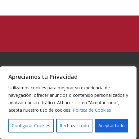
Apreciamos tu Privacidad
Utilizamos cookies para mejorar su experiencia de
navegación, ofrecer anuncios o contenido personalizados y
analizar nuestro tráfico. Al hacer clic en "Aceptar todo",
acepta nuestro uso de cookies.
Política de Cookies
© Copyright -
Federacion de tiro con arco Region de Murcia
-
Enfold
WordPress Theme by Kriesi
Configurar Cookies
Rechazar todo
Aceptar todo
INICIO
LA FEDERACIÓN
PROYECTOS
COMUNICACIONES
COMPETICIONES
REGLAMENTACIÓN
CONTACTO