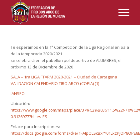
Te esperamos en la 1ª Competición de la Liga Regional en Sala
de la temporada 2020/2021
se celebrará en el pabellón polideportivo de ALUMBRES, el
próximo 13 de Diciembre de 2020
SALA – 1ra LIGA FTARM 2020-2021 – Ciudad de Cartagena
VALIDACION CALENDARIO TIRO ARCO (COPIA) (1)
IANSEO
Ubicación:
https://www.google.com/maps/place/37%C2%B036’11.5%22N+0%C2%B
0.9126977?hl=es-ES
Enlace para Inscripciones:
https://docs.google.com/forms/d/e/1FAIpQLScBxrY01LkzPjQP8OP